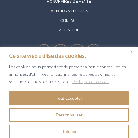
HONORAIRES DE VENTE
MENTIONS LEGALES
CONTACT
MÉDIATEUR
Ce site web utilise des cookies.
Les cookies nous permettent de personnaliser le contenu et les
annonces, d'offrir des fonctionnalités relatives aux médias
Société Aurélie Durier Immobilier - SARL au capital de 1 000 euros
sociaux et d'analyser notre trafic.
Politique de cookies
enregistrée au RCS de Tours sous le N° 922 366 711 - Siège social domicilié
52 rue Saint Venant 37230 LUYNES -
Tout accepter
Carte professionnelle Transaction sur Immeubles et fonds de commerce N°
CPI 3701 2023 000 000 002 délivrée par la CCI de Tours - Garant AIG
Personnaliser
EUROPE SA Tours CBX 1, Passerelle des Reflets 92400 COURBEVOIE
__
Refuser
© AD Immobilier - Site réalisé par
Eral Tribune