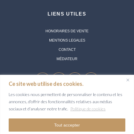
LIENS UTILES
HONORAIRES DE VENTE
MENTIONS LEGALES
CONTACT
MÉDIATEUR
Ce site web utilise des cookies.
Les cookies nous permettent de personnaliser le contenu et les
annonces, d'offrir des fonctionnalités relatives aux médias
Société Aurélie Durier Immobilier - SARL au capital de 1 000 euros
sociaux et d'analyser notre trafic.
Politique de cookies
enregistrée au RCS de Tours sous le N° 922 366 711 - Siège social domicilié
52 rue Saint Venant 37230 LUYNES -
Tout accepter
Carte professionnelle Transaction sur Immeubles et fonds de commerce N°