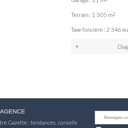
Terrain : 1 505 m
2
Taxe foncière : 2 346 e
Diag
L'AGENCE
tre Gazette : tendances, conseils