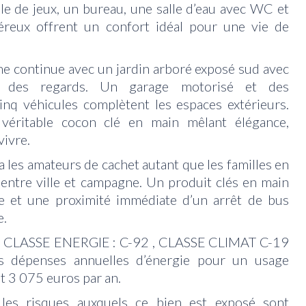
lle de jeux, un bureau, une salle d’eau avec WC et
reux offrent un confort idéal pour une vie de
me continue avec un jardin arboré exposé sud avec
ri des regards. Un garage motorisé et des
nq véhicules complètent les espaces extérieurs.
véritable cocon clé en main mêlant élégance,
vivre.
a les amateurs de cachet autant que les familles en
 entre ville et campagne. Un produit clés en main
e et une proximité immédiate d’un arrêt de bus
e.
 « CLASSE ENERGIE : C-92 , CLASSE CLIMAT C-19
s dépenses annuelles d’énergie pour un usage
t 3 075 euros par an.
 les risques auxquels ce bien est exposé sont