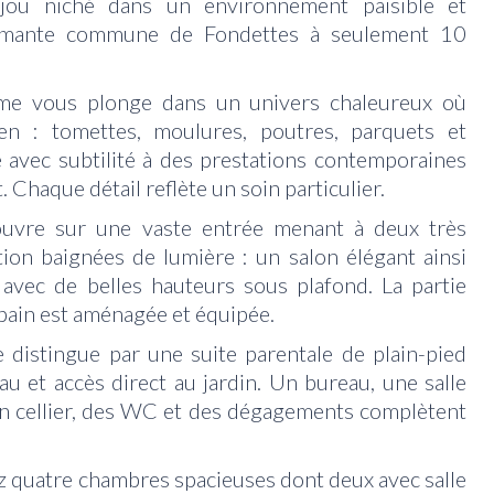
bijou niché dans un environnement paisible et
armante commune de Fondettes à seulement 10
me vous plonge dans un univers chaleureux où
cien : tomettes, moulures, poutres, parquets et
avec subtilité à des prestations contemporaines
 Chaque détail reflète un soin particulier.
ouvre sur une vaste entrée menant à deux très
tion baignées de lumière : un salon élégant ainsi
avec de belles hauteurs sous plafond. La partie
 pain est aménagée et équipée.
e distingue par une suite parentale de plain-pied
eau et accès direct au jardin. Un bureau, une salle
un cellier, des WC et des dégagements complètent
z quatre chambres spacieuses dont deux avec salle