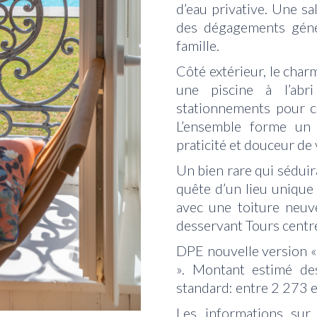
d’eau privative. Une sa
des dégagements géné
famille.
Côté extérieur, le char
une piscine à l’ab
stationnements pour ci
L’ensemble forme un 
praticité et douceur de 
Un bien rare qui séduir
quête d’un lieu unique
avec une toiture neuv
desservant Tours centr
DPE nouvelle version
». Montant estimé de
standard: entre 2 273 e
Les informations sur