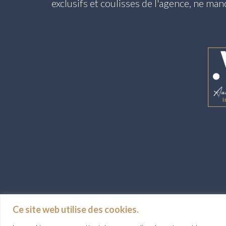
exclusifs et coulisses de l'agence, ne ma
Société Aurélie Durier Immobilier - SARL au 
Ce site web utilise des cookies.
Carte professionnelle Transaction sur Immeubles et fonds de