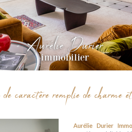
e caractère remplie de charme et d
Aurélie Durier Immo