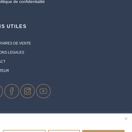
olitique de confidentialité
NS UTILES
AIRES DE VENTE
ONS LEGALES
ACT
ATEUR
 domicilié 52 rue Saint Venant 37230 LUYNES -
ROPE SA Tours CBX 1, Passerelle des Reflets 92400 COURBEVOIE