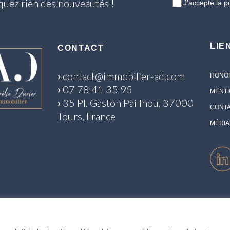
nquez rien des nouveautés !
J'accepte
la p
LIE
CONTACT
›
contact@immobilier-ad.com
HONOR
›
07 78 41 35 95
MENTI
›
35 Pl. Gaston Paillhou, 37000
CONT
Tours, France
MÉDI
capital de 1 000 euros enregistrée au RCS de Tours sous le N° 922 366 711 - Siège social
 commerce N° CPI 3701 2023 000 000 002 délivrée par la CCI de Tours - Garant AIG EU
__