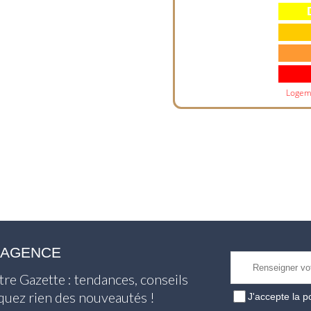
Logem
L'AGENCE
tre Gazette : tendances, conseils
nquez rien des nouveautés !
J'accepte
la p