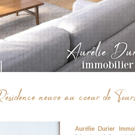
Résidence neuve au coeur de Tours
Aurélie Durier Immo