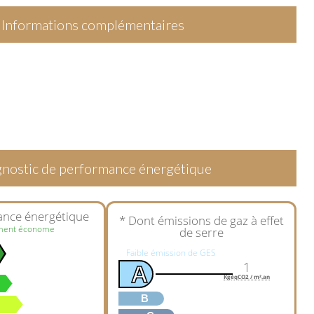
Informations complémentaires
nostic de performance énergétique
ance énergétique
* Dont émissions de gaz à effet
ment économe
de serre
Faible émission de GES
1
A
KgéqCO2 / m².an
B