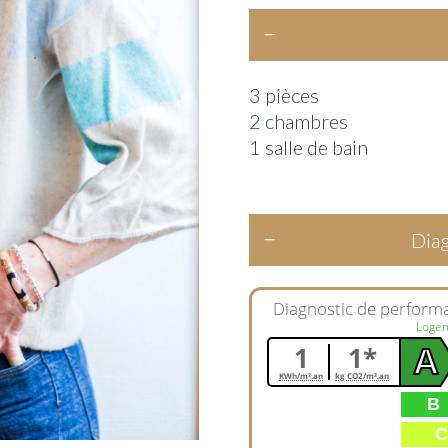
3 pièces
2 chambres
1 salle de bain
Diag
Diagnostic de perform
Loge
1
1*
A
KWh/m².an
kg CO2/m².an
B
C