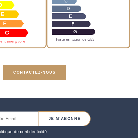
C
D
D
E
E
F
F
G
G
Forte émission de GES
ent énergivore
CONTACTEZ-NOUS
olitique de confidentialité