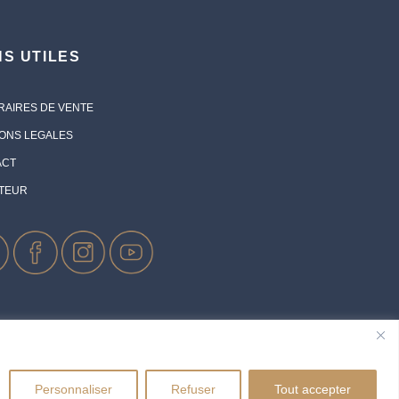
NS UTILES
AIRES DE VENTE
ONS LEGALES
ACT
ATEUR
 domicilié 52 rue Saint Venant 37230 LUYNES -
ROPE SA Tours CBX 1, Passerelle des Reflets 92400 COURBEVOIE
Personnaliser
Refuser
Tout accepter