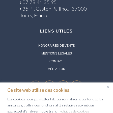
›
07 78 41 35 95
›
35 Pl. Gaston Paillhou, 37000
Tours, France
LIENS UTILES
HONORAIRES DE VENTE
MENTIONS LEGALES
CONTACT
MÉDIATEUR
Ce site web utilise des cookies.
Les cookies nous permettent de personnaliser le contenu et les
annonces, d'offrir des fonctionnalités relatives aux médias
Société Aurélie Durier Immobilier - SARL au capital de 1 000 euros
sociaux et d'analyser notre trafic.
Politique de cookies